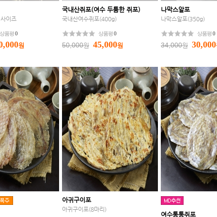
국내산쥐포(여수 두툼한 쥐포)
나막스알포
-S사이즈
국내산여수쥐포(400g)
나막스알포(350g)
상품평
0
상품평
0
상품평
0
0,000
45,000
30,000
50,000
34,000
원
원
원
원
아귀구이포
아귀구이포(8마리)
여수통통쥐포