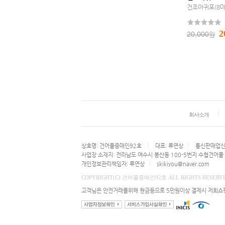
건조아귀포(8마
2
20,000
원
회사소개
상호명: 건어물중매인92호
대표: 류연상
통신판매업신고
사업장 소재지: 전라남도 여수시 봉산동 100-5번지 수협건어물
개인정보관리책임자: 류연상
skikiyou@naver.com
COPYRIGHT(C) 건어물중매인92호 ALL RIGHTS RESERV
고객님은 안전거래를위해 현금등으로 5만원이상 결제시 저희쇼핑