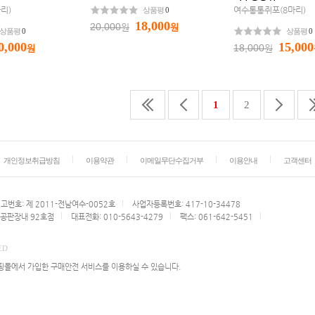
리)
여수통통쥐포(8마리)
상품평
0
18,000
20,000
원
원
상품평
0
상품평
0
0,000
15,000
18,000
원
원
1
2
개인정보취급방침
이용약관
이메일무단수집거부
이용안내
고객센터
번호: 제 2011-전남여수-0052호
사업자등록번호: 417-10-34478
 공판장내 92호점
대표전화: 010-5643-4279
팩스: 061-642-5451
ED
몰에서 가입한 구매안전 서비스를 이용하실 수 있습니다.