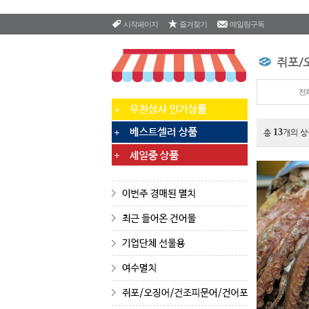
시작페이지
즐겨찾기
메일링구독
쥐포/
전
13
총
개의 상