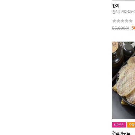
한치
한치(15마리)
5
55,000
원
건조아귀포