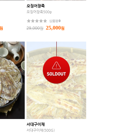
오징어장족
오징어장족500g
상품평
0
25,000
29,000
원
원
원
서대구이채
서대구이채(500G)