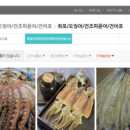
로그인
회원가입
장바구니
(
0
)
1
오징어/건조피문어/건어포
>
쥐포/오징어/건조피문어/건어포
체상품
쥐포/오징어/건조피문어/건어포
(13)
품이 있습니다.
인기상품순
최근등록순
가격낮은순
가격높은순