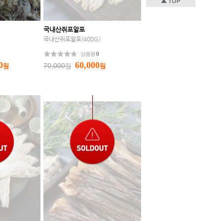
국내산쥐포알포
국내산쥐포알포(400G)
상품평
0
0
60,000
70,000
원
원
원