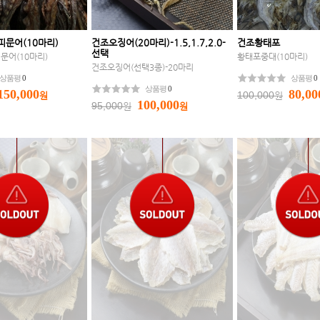
문어(10마리)
건조오징어(20마리)-1.5,1.7,2.0-
건조황태포
선택
문어(10마리)
황태포중대(10마리)
건조오징어(선택3종)-20마리
상품평
0
상품평
0
상품평
0
150,000
80,00
100,000
원
원
100,000
95,000
원
원