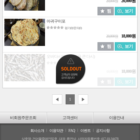
20,000원
20,000원
찜
보기
아귀구이포
평가(0)/문의(0)
18,000원
20,000원
찜
보기
오바다시멸치(가정용 큰 다시)
평가(0)/문의(0)
18,000원
18,000원
찜
보기
1
비회원주문조회
고객센터
이용안내
회사소개
이용약관
FAQ
이벤트
공지사항
상호명: 건어물중매인92호 , 대표: 류연상 , 사업자등록번호: 417-10-34478