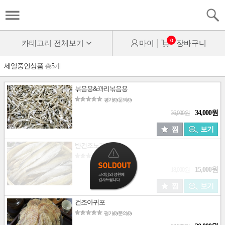
0
카테고리 전체보기
마이
장바구니
세일중인상품
총
5
개
볶음용&꽈리볶음용
평가(0)/문의(0)
34,000원
36,000원
찜
보기
반건조노가리
평가(0)/문의(0)
15,000원
18,000원
찜
보기
건조아귀포
평가(0)/문의(0)