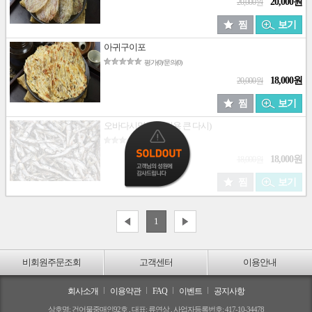
20,000원
20,000원
찜
보기
아귀구이포
평가(0)/문의(0)
18,000원
20,000원
찜
보기
오바다시멸치(가정용 큰 다시)
평가(0)/문의(0)
18,000원
18,000원
찜
보기
1
비회원주문조회
고객센터
이용안내
회사소개
이용약관
FAQ
이벤트
공지사항
상호명: 건어물중매인92호 , 대표: 류연상 , 사업자등록번호: 417-10-34478