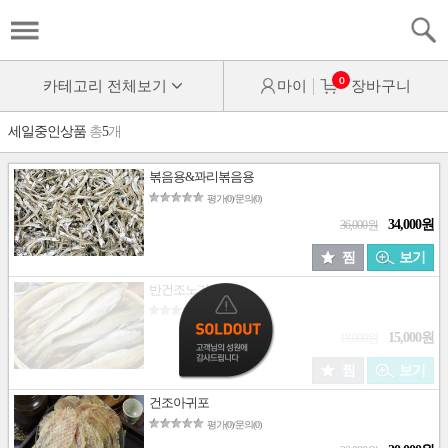
0
카테고리 전체보기
마이
장바구니
세일중인상품
총
5
개
볶음용&꽈리볶음용
평가(0)/문의(0)
34,000원
36,000원
찜
보기
반건조노가리
평가(0)/문의(0)
15,000원
18,000원
찜
보기
건조아귀포
평가(0)/문의(0)