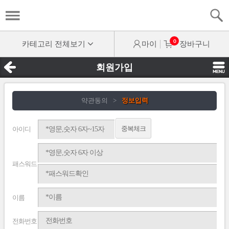
0
카테고리 전체보기
마이
장바구니
회원가입
약관동의
>
정보입력
중복체크
아이디
패스워드
이름
전화번호