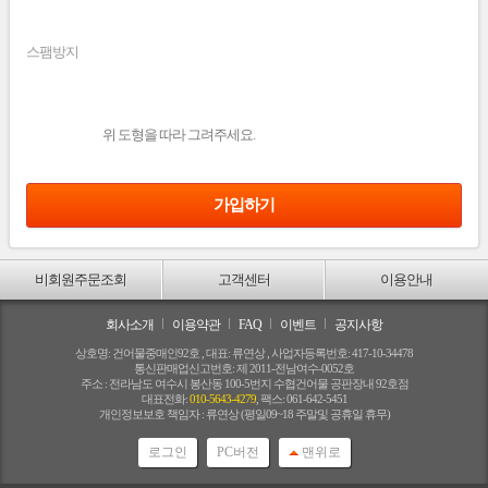
스팸방지
위 도형을 따라 그려주세요.
비회원주문조회
고객센터
이용안내
회사소개
이용약관
FAQ
이벤트
공지사항
상호명: 건어물중매인92호 , 대표: 류연상 , 사업자등록번호: 417-10-34478
통신판매업신고번호: 제 2011-전남여수-0052호
주소 : 전라남도 여수시 봉산동 100-5번지 수협건어물 공판장내 92호점
대표전화:
010-5643-4279
, 팩스: 061-642-5451
개인정보보호 책임자 : 류연상 (평일09~18 주말및 공휴일 휴무)
로그인
PC버전
맨위로