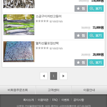
150,000원
180,000원
찜
보기
소금구이자반고등어
평가(0)/문의(0)
55,000원
58,000원
찜
보기
멸치선물포장선택
평가(0)/문의(0)
20,000원
20,000원
찜
보기
1
비회원주문조회
고객센터
이용안내
회사소개
이용약관
FAQ
이벤트
공지사항
상호명: 건어물중매인92호 , 대표: 류연상 , 사업자등록번호: 417-10-34478