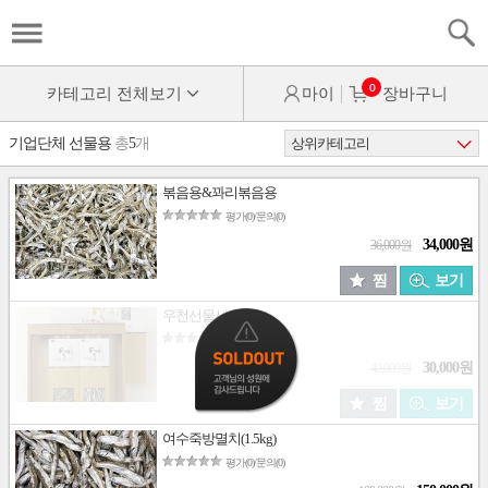
0
카테고리 전체보기
마이
장바구니
기업단체 선물용
총
5
개
볶음용&꽈리볶음용
평가(0)/문의(0)
34,000원
36,000원
찜
보기
우천선물세트2
평가(0)/문의(0)
30,000원
40,000원
찜
보기
여수죽방멸치(1.5kg)
평가(0)/문의(0)